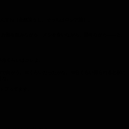
もんすね（全然違うし、そっちはロシア語）。
、お酒を飲みながら、メシを食いながら、踊りながら――と、
半分くらいはコレよ。
地下鉄で向かう。2€くらいだったかな。30分くらい揺られると駅に
うな。
キャプってます。