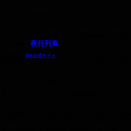
帰りのバスでは寝落ちして、ミュンヘンに戻ってきました。
さてミュンヘンは2日間滞在で、次の日はケルンに移動する。
ドイツは広く、ミュンヘンとケルンは直線距離だと東京-広
夜行列車
れば、移動を
にすればいいのだ。
夜行列車は
DB公式サイト
から予約できる。ミュンヘン-ケル
前に印刷を忘れないように。ケータイからの提示でも大丈夫
ミュンヘン駅からいざ乗り込む。
車掌さんにeチケットを見せると部屋番号を教えてくれるよ
23時に発車し、寝台に揺られながらケルンに到着するのは8
ちなみにこのとき、当日アップ予定のブログ記事をスマホで