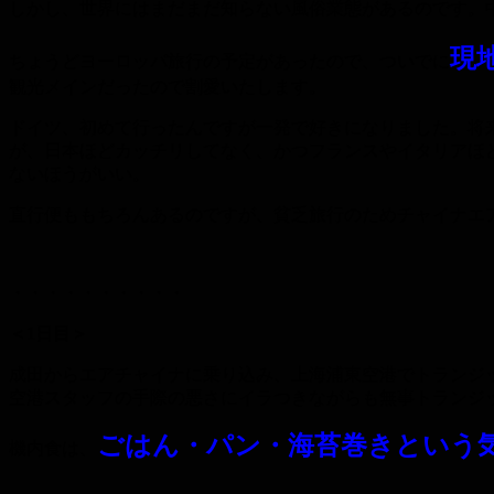
しかし、世界にはまだまだ知らない風俗業態があるのです。
現
ちょうどヨーロッパ旅行の予定があったので、ついでに
観光メインだったので割愛いたします。
ドイツ、初めて行ったんですが一発で好きになりました。将
が、日本ほどカッチリしてなく、かつフランスやイタリアほ
ないほうがいい。
直行便ももちろんあるのですが、貧乏旅行のためチャイナエ
・・・・・・・・・・
＜1日目＞
成田からエアチャイナに乗り込み、上海浦東空港でトランジ
空港スタッフの手際の悪さにイラつきながらも無事トランジ
ごはん・パン・海苔巻きという
機内食は、