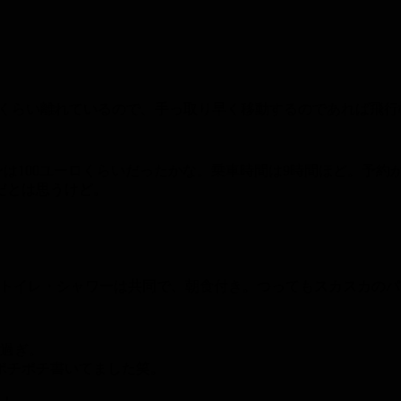
島くらい離れているので、手っ取り早く移動するのであれば飛
ンは100ユーロくらいだったかな。乗車時間は9時間ほど。予約
だとは思うけど。
。トイレ・シャワーは共同で、朝食付き。つってもスカスカの
時過ぎ。
ポチポチ書いてました笑。