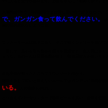
中に入ると受付があります。おばちゃんに
「初めてか？」
と
入場料は50€
で、時間制限などは特に無いので好きなだけいて
で、ガンガン食って飲んでください。
ポ
来の目的忘れないように笑。
ロッカールームは地下にあり、そこで軽くシャワーを浴びて
一服して一旦心を落ち着かせ周りを見渡すと、白人男ばかり
ょうな。あのへんは日系企業が多く、駐在日本人が多いリト
さあ準備が整ったところでラウンジへと向かう。
薄暗く決して広いと言えないホールではガンガンに音楽が流
いる。
人の密度もやばい。
とりあえずバーカウンターで無料ビールを貰い、全体を把握