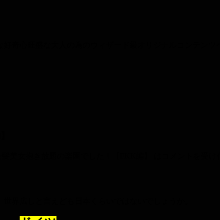
な好奇心旺盛な大人の為のウィザード級オリジナルコンテンツ
編】
髪美女抱き放題の楽園でした！【FKK編】 は
コメントを受け
は、世界広しと言えども日本くらいではないでしょうか。