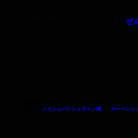
さすがドイツ。国立の酒造があるんやな。
ぜ
ビールと、名物である白ソーセージをいただきました。
すね。プロージット！
＜２日目＞
この日はノイシュバンシュタイン城を見に行きました。言わ
電車でも行けるんでしょうが、バスツアーを申し込みました
ので、お気楽なツアーを申し込んだほうがラクです。
どうしても電車で行きたい、ツアー予約が取れなかったとい
フュッセン駅には
ノイシュバンシュタイン城
と、
ホーヘンシ
陽気なおじいちゃんバスガイドのアテンドのもと、そんなこ