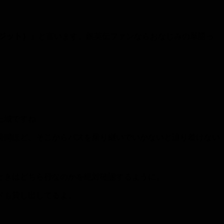
ロージット）」
と言います。銀英伝ファンならおなじみの単語っ
た城ですね
時間ほど、そこからバスを乗り継いでいかないと辿り着けない
ときはどちら行なのかを絶対確認するように。
ドも貸し出してるよ。