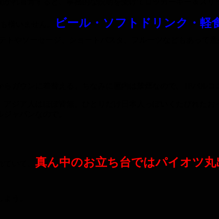
聞かれ首肯すると、事務的な説明を受けてロッカーキー＆スリ
ビール・ソフトドリンク・軽
も構いません。
テトやソーセージ、ショートパスタ、フルーツなどもあって意
からガウンに着替える。ちなみに屋内は禁煙なので、1Fバルコ
。アジア人はほぼ皆無。ひとりだけ日本人っぽいくたびれたお
ルジャパンなので。
真ん中のお立ち台ではパイオツ丸
れていて、
しよう。