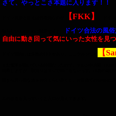
さて、やっとこさ本題に入ります！！
【FKK】
ドイツ風俗と言えば代表的なのが
。ドイツ
ドイツ合法の風俗
知らない人のために説明すると、
自由に動き回って気にいった女性を見
【Sa
ドイツ国内には多数のFKKがあり、ここケルンにも
まだ電車が動いている時間だったので、ケルン中央駅（Köln H
到着しますが、駅周りはマジで何にもないっす。山奥の鄙び
駅から真っ暗な道を10分くらい歩くと、お目当てのSamyaに
右の歩道を入っていくと入口が見えてきます。