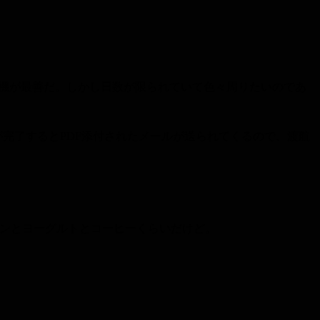
行機が最善だ。しかし日数が限られていて色々周りたいのであ
が完了するとPDF添付されたメールが送られてくるので、渡航
パンとヨーグルトとコーヒーくらいだけど。