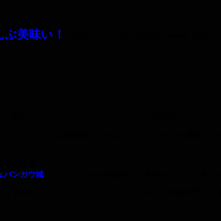
んぶ美味い！
ちなみにドイツ語で乾杯は
「Prosit（プ
ずと知れた、ディズニーランドのシンデレラ城のモデルになっ
。ミュンヘンから城の最寄りであるフュッセンまでは電車で二
う方に注意。
ュバンガウ城
というふたつのお城があり、駅前からバスに乗る
んなで着きましたノイシュバンシュタイン城。日本語音声ガイ