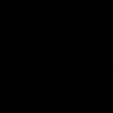
お腹パンパンになって一眠りしたらいつの間にかミュンヘン
入国審査が激混みでしたが、1時間くらい並んで無事通過。
ドイツは言わずもがなドイツ語が公用語だけど、英語もわり
空港からドイツ鉄道（DB）のSバーンという列車に乗ってミ
シャトルバスもあるけど、現地の電車にも乗ってみたかった
タクシーは高くつくので、よっぽど荷物多いとかじゃない限
今回は観光メインなので、初日二日目はエロいこともせず街
カンス。
写真で一気に省略していきます。
駅前の屋台で買ったカリーヴルスト。
観光名所である、国立ブルワリー直営のビアホール・ホフブ