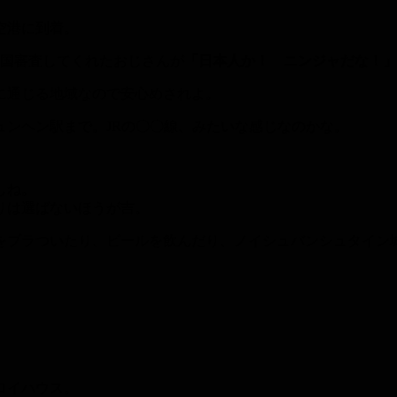
空港に到着。
入国審査してくれたおじさんが
「日本人か！ ニンジャだな！」
に通じる地域なので安心めされよ。
ュンヘン駅まで。JRの〇〇線、みたいな感じなのかな。
しね。
りは選ばないほうが吉。
をブラついたり、ビールを飲んだり、ノイシュバンシュタイン
ロイハウス。