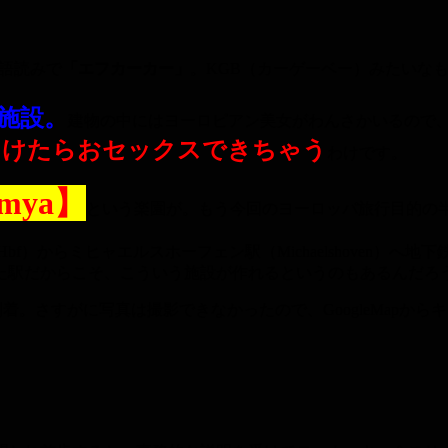
語読みで
「エフカーカー」
。KGB（カーゲーベー）みたいな
施設。
建物の中にはヨーロピアン美女がわんさかいるので
つけたらおセックスできちゃう
わけです。
mya】
という楽園が。もう今回のヨーロッパ旅行目的の
bf）からミヒャエルスホーフェン駅（Michaelshoven）へ
た駅だからこそ、こういう施設が作れるというのもあるんだろ
到着。さすがに写真は撮影できなかったので、GoogleMapから