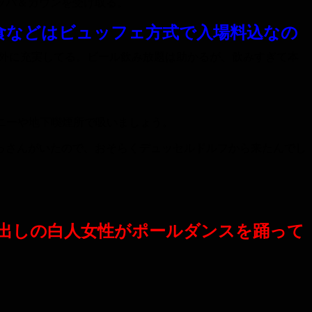
ッパ＆ガウンを受け取る。
食などはビュッフェ方式で入場料込なの
外に充実してる。ビール飲み放題は助かるが、飲みすぎて本
ニーや地下喫煙所で吸いましょう。
っさんがいたので、おそらくデュッセルドルフから来たんでし
出しの白人女性がポールダンスを踊って