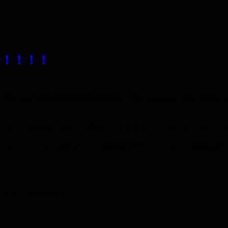
！！
！！！！
くほとんどのお店が日曜日は営業しておりません。
駅や空港に
ますけど、現地の人はもう慣れっこだもんな。このくらいゆとり
やらドーナツやら食ったり、喫茶店でザッハトルテに舌鼓を打
してない気がするわ。