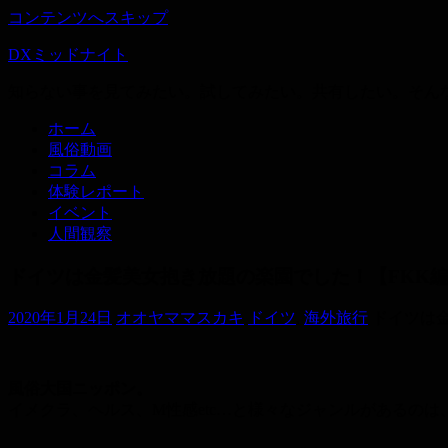
コンテンツへスキップ
DXミッドナイト
知らない事を見てみたい。試してみたい。共有したい。そん
ホーム
風俗動画
コラム
体験レポート
イベント
人間観察
ドイツは金髪美女抱き放題の楽園でした！【FKK
2020年1月24日
オオヤママスカキ
ドイツ
,
海外旅行
ドイツは金
風俗大国ニッポン。
イメクラ、ヘルス、M性感etc…と様々なジャンルがあるの