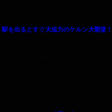
書き終えて就寝したのは2時頃。寝て起きたらケルンだー！
＜３日目＞
列車の朝食を食べて、ついにケルン駅へ到着。
駅を出るとすぐ大迫力のケルン大聖堂！
この日は日曜日。そしてドイツは閉店法があり、
飲食店を除
す。
日本だとコンビニ24時間が当たり前なので少し不便に感じ
天気がいいので街を散策したり、川っぺりでカリーヴルスト
適当なビアホールで晩メシ。
マジでドイツ滞在中、ビールとイモと肉とキャベツしか口に