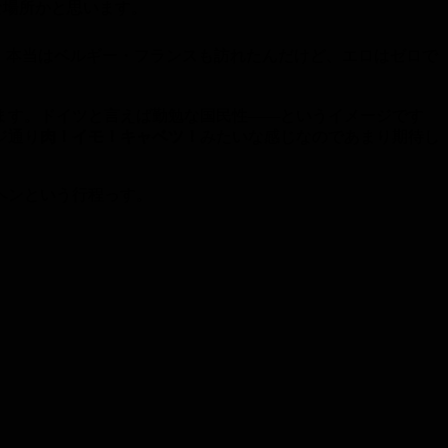
な場所かと思います。
！
本当はベルギー・フランスも訪れたんだけど、エロはゼロで
ます。ドイツと言えば勤勉な国民性――というイメージです
ジ通り
肉！イモ！キャベツ！
みたいな感じなのであまり期待し
ヘンという行程っす。