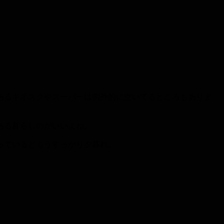
あるキオスクやスーパーは例外的に空いてるところもありま
ある暮らしのがいいよね。
っているともうすっかり夕暮れ。