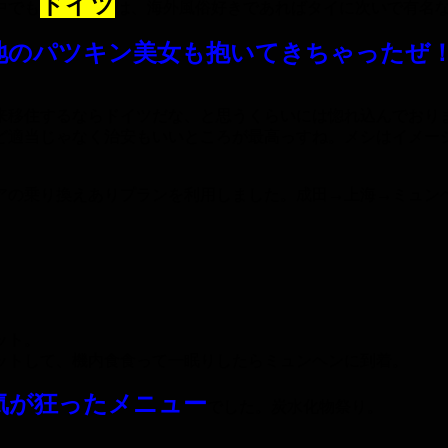
ドイツ
中でも
は、海外風俗好きであればタイに次いで有名
地のパツキン美女も抱いてきちゃったぜ
来移住するならドイツだな、と思うくらいには惚れ込んでおり
ど適当じゃなく治安もいいところが最高っすね。メシはイメー
アの乗り換えありプランを利用しました。成田→上海→ミュン
ット。
ットして、機内食食って一眠りしたらミュンヘンに到着。
気が狂ったメニュー
でした。炭水化物祭り。