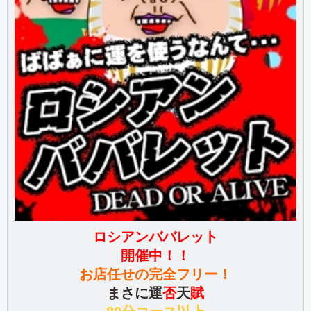
ロシアンババレット
開催中！！
お店任せの完全フリー！
まさに運
否
天
賦