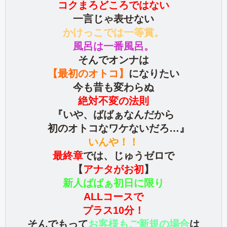
コクまろどころではない
一言じゃ表せない
かけっこでは一等賞。
風呂は一番風呂。
そんでオンナは
【最初のオトコ】
になりたい
今も昔も変わらぬ
絶対不変の法則
『いや、ばばぁなんだから
初のオトコなワケないだろ…』
いんや！！
最終章
では、じゅうゼロで
【
アナタがお初
】
新人ばばぁ初日に限り
ALLコースで
プラス10分！
そんでもって
お客様もご新規の場合
は