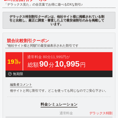
「デラックス見た」の合言葉でお得に遊べるDXな割引♪
デラックス特別割引クーポンは、他社サイト様に掲載されている割
引と比較し、厳正に調査・審査した上で最安値割引のみを掲載して
います。
競合比較割引クーポン
"他社サイト様と同額"の最安値表示された割引です
通常料金
80分11,995円が
19
%
90
10,995
OFF
総額
分
円
無期限
編集者コメント
他サイトと同じ割引です。どこを使っても同じなのでご安心下さい。
料金シミュレーション
通常料金
デラックス特割