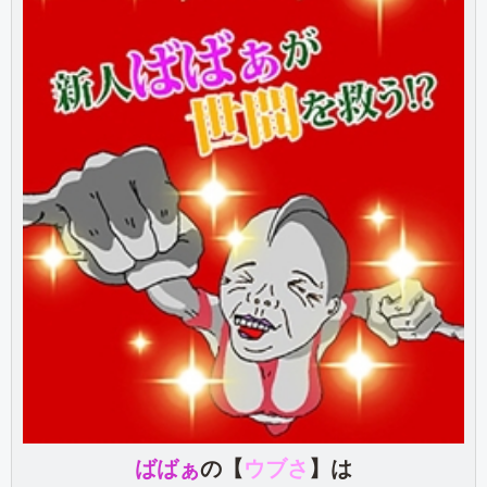
ばばぁ
の【
ウブさ
】
は