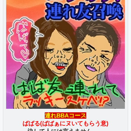
連れBBAコース
ばばる(ばばぁにヌいてもらう意)