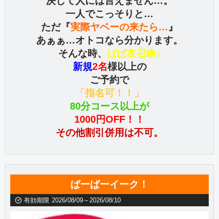
決して人には言えません…。
一人でこっそりと…
ただ『
実際ヤベーの来たら…
』
あぁぁ…オトコなら分かります。
そんな時、
ばば友召喚♪
新規
2名
様以上の
ご予約で
「指名可！！」
80分コース以上が
1000円OFF！！
その他割引併用は不可。
ばーばーイーク！
有効期限
2026/08/09～2026/08/10