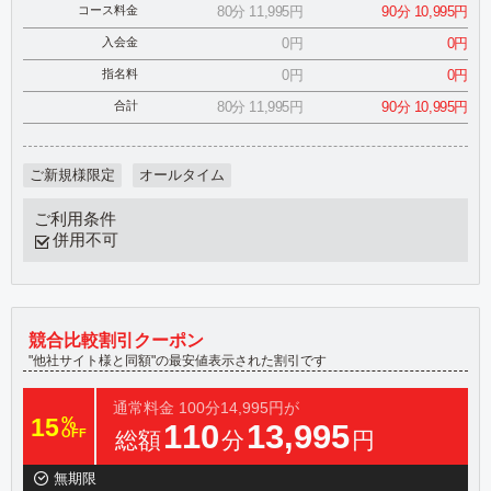
コース料金
80分 11,995円
90分 10,995円
入会金
0円
0円
指名料
0円
0円
合計
80分 11,995円
90分 10,995円
ご新規様限定
オールタイム
ご利用条件
併用不可
競合比較割引クーポン
"他社サイト様と同額"の最安値表示された割引です
通常料金
100分14,995円が
15
%
110
13,995
OFF
総額
分
円
無期限