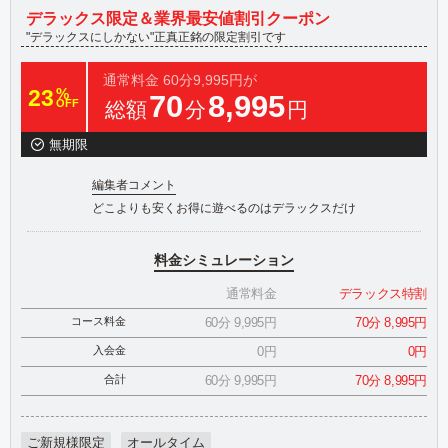
デラックス限定＆業界最安値割引クーポン
"デラックスにしかない"正真正銘の限定割引です
通常料金
60分9,995円が
23
%
70
8,995
OFF
総額
分
円
無期限
編集者コメント
どこよりも安くお得に遊べるのはデラックスだけ
料金シミュレーション
通常料金
デラックス特割
コース料金
60分 9,995円
70分 8,995円
入会金
0円
0円
合計
60分 9,995円
70分 8,995円
ご新規様限定
オールタイム