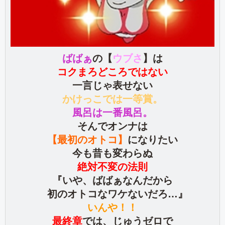
ばばぁ
の【
ウブさ
】
は
コクまろどころではない
一言じゃ表せない
かけっこでは一等賞。
風呂は一番風呂。
そんでオンナは
【最初のオトコ】
になりたい
今も昔も変わらぬ
絶対不変の法則
『いや、ばばぁなんだから
初のオトコなワケないだろ…』
いんや！！
最終章
では、じゅうゼロで