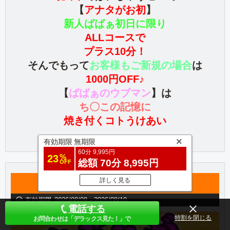
【
アナタがお初
】
新人ばばぁ初日に限り
ALLコースで
プラス10分！
そんでもって
お客様もご新規の場合
は
1000円OFF♪
【
ばばぁのウブマン
】
は
ち〇この記憶に
焼き付くコトうけあい
有効期限
無期限
60分 9,995円
%
23
総額 70分 8,995円
OFF
詳しく見る
連れBBAコース
有効期限
2026/08/09～2026/08/10
電話する
特別割引
お問合わせは「デラックス見た！」で