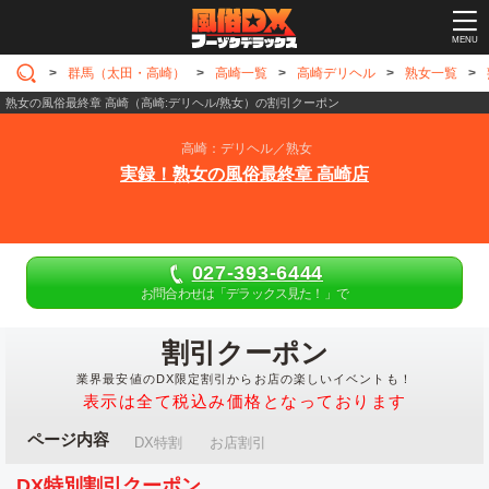
MENU
群馬（太田・高崎）
高崎一覧
高崎デリヘル
熟女一覧
熟女の風俗最終章 高崎（高崎:デリヘル/熟女）の割引クーポン
高崎
デリヘル
熟女
実録！熟女の風俗最終章 高崎店
027-393-6444
お問合わせは「デラックス見た！」で
割引クーポン
業界最安値のDX限定割引からお店の楽しいイベントも！
表示は全て税込み価格となっております
ページ内容
DX特割
お店割引
DX特別割引クーポン