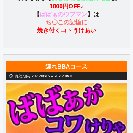
1000円OFF♪
【
ばばぁのウブマン
】
は
ち〇この記憶に
焼き付くコトうけあい
連れBBAコース
有効期限
2026/08/09～2026/08/10