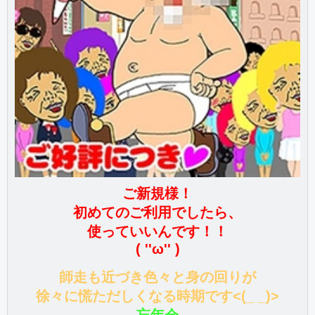
ご新規様！
初めてのご利用でしたら、
使っていいんです！！
( ''ω'' )
師走も近づき色々と身の回りが
徐々に慌ただしくなる時期です<(_ _)>