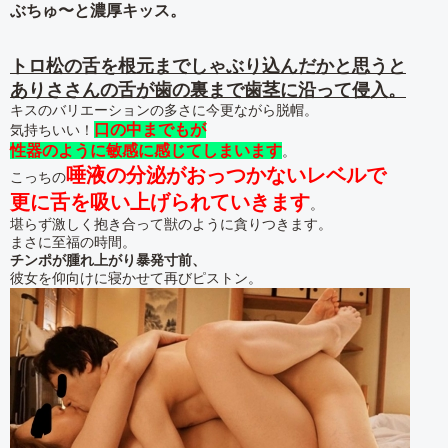
ぶちゅ〜と濃厚キッス。
トロ松の舌を根元までしゃぶり込んだかと思うと
ありささんの舌が歯の裏まで歯茎に沿って侵入。
キスのバリエーションの多さに今更ながら脱帽。
口の中までもが
気持ちいい！
性器のように敏感に感じてしまいます
。
唾液の分泌がおっつかないレベルで
こっちの
更に舌を吸い上げられていきます
。
堪らず激しく抱き合って獣のように貪りつきます。
まさに至福の時間。
チンポが腫れ上がり暴発寸前、
彼女を仰向けに寝かせて再びピストン。