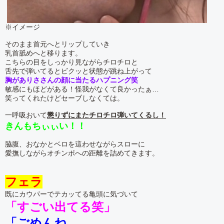
※イメージ
そのまま首元へとリップしていき
乳首舐めへと移ります。
こちらの目をしっかり見ながらチロチロと
舌先で弾いてるとビクッと状態が跳ね上がって
胸がありささんの顔に当たるハプニング笑
敏感にもほどがある！怪我がなくて良かったぁ…
笑ってくれたけどセーブしなくては。
一呼吸おいて
懲りずにまたチロチロ弾いてくるし！
きんもちぃぃい！！
脇腹、おなかとベロを這わせながらスローに
愛撫しながらオチンポへの距離を詰めてきます。
フェラ
既にカウパーでテカッてる亀頭に気づいて
「すごい出てる笑」
「ごめんね。