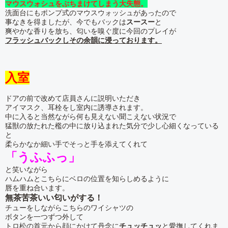
マウスウォシュをぶちまけてしまう大失態。
洗面台にもポンプ式のマウスウォッシュがあったので
事なきを得ましたが、今でもバックは
スースー
と
爽やかな香りを放ち、匂いを嗅ぐ度に今回のプレイが
フラッシュバックしその余韻に浸っております。
入室
ドアの前で改めて店員さんに説明いただき
アイマスク、耳栓をし室内に誘導されます。
中に入ると当然ながら何も見えない聞こえない状況で
猛獣の放たれた檻の中に放り込まれた気分で少し心細くなっている
と
柔らかなか細い手でそっと手を添えてくれて
「うふふっ」
と笑いながら
ハムハムとこちらにベロの位置を知らしめるように
唇を重ね合います。
無茶苦茶いい匂いがする！
チューをしながらこちらのワイシャツの
ボタンを一つずつ外して
トロ松の首元から顔にかけて丹念に
チュッチュッ
と愛撫してくれま