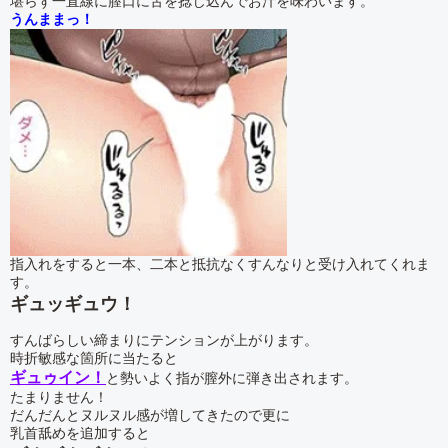
堪らず一直線に膣口に舌を捻じ込んでお汁を味わいます。
うんままっ！
指入れをすると一本、二本と抵抗なくすんなりと受け入れてくれま
す。
ギュッギュウ！
すんばらしい締まりにテンションが上がります。
時折敏感な箇所に当たると
ギュゥイン！
と勢いよく指が膣外に弾き出されます。
たまりません！
だんだんとヌルヌル感が増してきたので更に
乳首舐めを追加すると