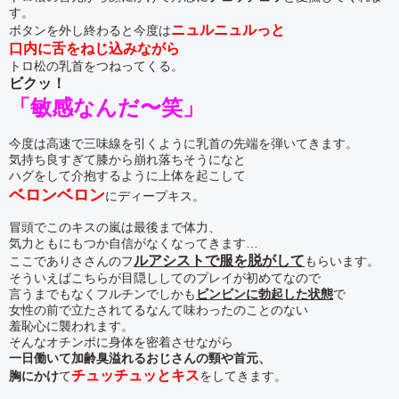
す。
ニュルニュルっと
ボタンを外し終わると今度は
口内に舌をねじ込みながら
トロ松の乳首をつねってくる。
ビクッ！
「敏感なんだ〜笑」
今度は高速で三味線を引くように乳首の先端を弾いてきます。
気持ち良すぎて膝から崩れ落ちそうになと
ハグをして介抱するように上体を起こして
ベロンベロン
にディープキス。
冒頭でこのキスの嵐は最後まで体力、
気力ともにもつか自信がなくなってきます…
ルアシストで服を脱がして
ここでありささんのフ
もらいます。
そういえばこちらが目隠ししてのプレイが初めてなので
言うまでもなくフルチンでしかも
ビンビンに勃起した状態
で
女性の前で立たされてるなんて味わったのことのない
羞恥心に襲われます。
そんなオチンポに身体を密着させながら
一日働いて加齢臭溢れるおじさんの頸や首元、
チュッチュッとキス
胸にかけ
て
をしてきます。