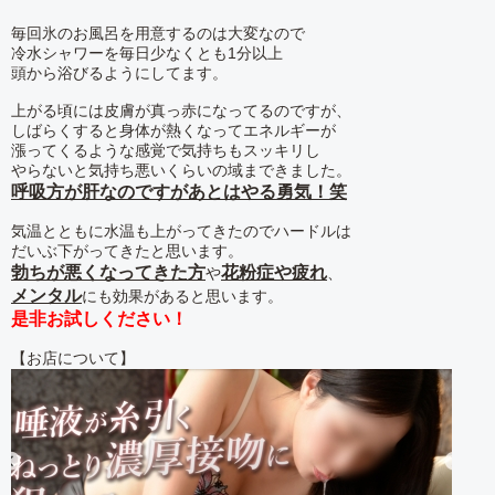
毎回氷のお風呂を用意するのは大変なので
冷水シャワーを毎日少なくとも1分以上
頭から浴びるようにしてます。
上がる頃には皮膚が真っ赤になってるのですが、
しばらくすると身体が熱くなってエネルギーが
漲ってくるような感覚で気持ちもスッキリし
やらないと気持ち悪いくらいの域まできました。
呼吸方が肝なのですがあとはやる勇気！笑
気温とともに水温も上がってきたのでハードルは
だいぶ下がってきたと思います。
勃ちが悪くなってきた方
花粉症や疲れ
や
、
メンタル
にも効果があると思います。
是非お試しください！
【お店について】