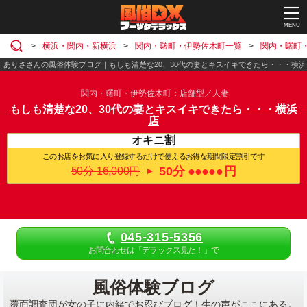
MENU
横浜・関内・新横浜
関内・曙町・伊勢佐木町一覧
関内・曙町
ありささんの風俗体験ブログ｜もしも清楚な20、30代の妻とキスイキできたら・・・横浜
関内・曙町・伊勢佐木町
店舗型
人妻
もしも清楚な20、30代の妻とキスイキできたら・・・横浜
店
オキニ割
このお店をお気に入り登録するだけで使えるお得な期間限定割引です
50分
●●●●●
円
50分 16,000円
▼
045-315-5356
お問合わせは「デラックス見た！」で
風俗体験ブログ
覆面調査団が女の子に内緒でお忍びブログ！生の声がここにある。