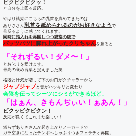
ビクビクビクッ！
と自分を上回る反応。
やはり執拗にこちらの乳首を責めてきたのは
乳首を舐められるのがお好きなよう
ありささん
で
仰反るように感じてくれます。
同時に指入れを再開しつつ親指の腹で
パッツパツに膨れ上がったクリちゃん
を擦ると
「それずるい！ダメ〜！」
とお叱りを受けます。
最高の褒め言葉と捉えました笑
格段と汁気が増して下のお口がクチャラーから
ジャブジャブ
と音がハッキリと変わり
会陰を伝ってシーツにシミができるほど。
「はぁん、きもんぢぃい！ぁあん！」
ビクッビクビクン！
反応が良くてこれまた楽しい！
堪らずありささんが起き上がりノーガードで
ガラ空きになったチンポへしゃぶりつきフェラチオ再開。