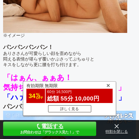
※イメージ
パンパンパンパン！
ありささんが可愛らしい顔を歪めながら
悶える表情が堪らず覆いかぶさってぶちゅりと
キスをしながら更に腰を打ち付けます。
「はぁん、ぁぁあ！
有効期限
無期限
気持ちいい！イッちゃぅぅう〜！」
60分 16,500円
%
34
「ハァ、ハァダメだ俺もイグッ！」
総額 55分 10,000円
OFF
パンパンパンパンパンパン！
詳しく見る
電話する
特別割引
お問合わせは「デラックス見た！」で