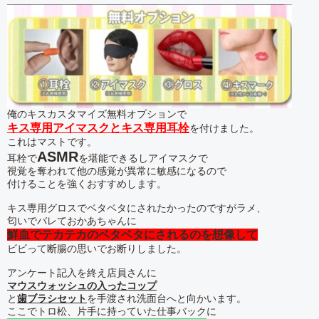
俺のキスカスタマイズ無料オプションで
キス専用アイマスクとキス専用耳栓
を付けました。
これはマストです。
ASMR
耳栓で
を堪能できるしアイマスクで
視覚を奪われて他の感覚が異常に敏感になるので
付けることを強くおすすめします。
キス専用グロスでベタベタにされたかったのですがラメ、
匂いでバレておかあちゃんに
鮮血でテカテカのベタベタにされるのを想像して
ビビって断腸の思いでお断りしました。
アンケート記入を終え店員さんに
マウスウォッシュの入ったコップ
と
歯ブラシセット
を手渡され洗面台へと向かいます。
ここでトロ松、片手に持っていた仕事バックに