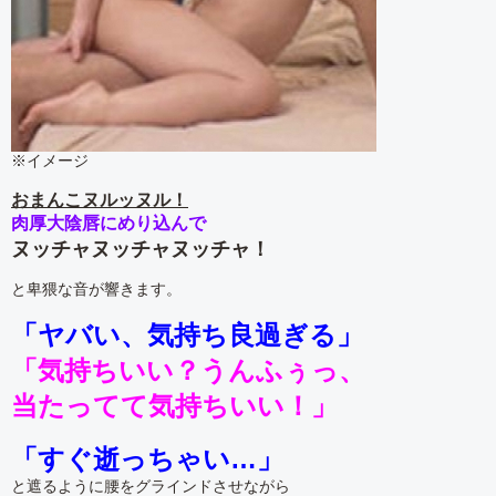
※イメージ
おまんこヌルッヌル！
肉厚大陰唇にめり込んで
ヌッチャヌッチャヌッチャ！
と卑猥な音が響きます。
「ヤバい、気持ち良過ぎる」
「気持ちいい？うんふぅっ、
当たってて気持ちいい！」
「すぐ逝っちゃい…」
と遮るように腰をグラインドさせながら