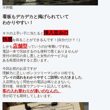
※外観
看板もデカデカと掲げられていて
わかりやすい！
挿入並みの
キスの上手い子に当たると
快感
を得ることができるんです！(自分だけ？！)
店舗型
しかも
っていうのが有難いですね。
電話一本で完結するのも便利で悪くありませんが
受付の対応の良し悪しと女性のサービスは
ある程度比例すると思います。
今回お初のお店ですが
理解力に乏しいポンコツリーマンのトロ松でも
プレイの流れをわかりやすくご説明いただきました
。
入店間もなく問合せの電話は鳴り止まないし
受付後、待合室でアンケート記入してる時も
客の入れ替わりが凄いのなんの。
否が応でも期待してしまいます。