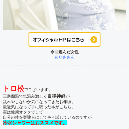
今回遊んだ女性
ありささん
トロ松
でございます。
自律神経
三寒四温で気温差激しく
が
乱れやしないか気になってきたお年頃。
最近気になって手に取った本がこちら。
実は健康オタクでして
自分の体を実験台にして色々試しているのですが
冷水シャワーはおススメです。