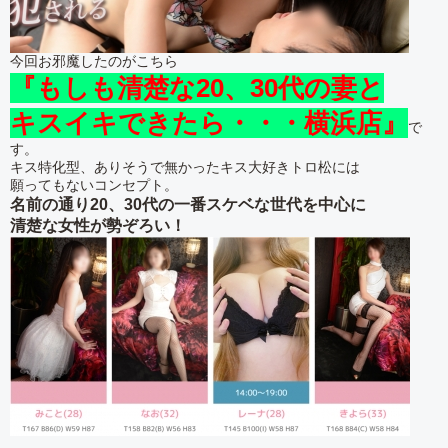
今回お邪魔したのがこちら
『もしも清楚な20、30代の妻と
キスイキできたら・・・横浜店』
で
す。
キス特化型、ありそうで無かったキス大好きトロ松には
願ってもないコンセプト。
名前の通り20、30代の一番スケベな世代を中心に
清楚な女性が勢ぞろい！