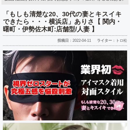
「もしも清楚な20、30代の妻とキスイキ
できたら・・・横浜店」ありさ【 関内・
曙町・伊勢佐木町:店舗型/人妻 】
投稿日
：2022-04-11
ライター
：トロ松