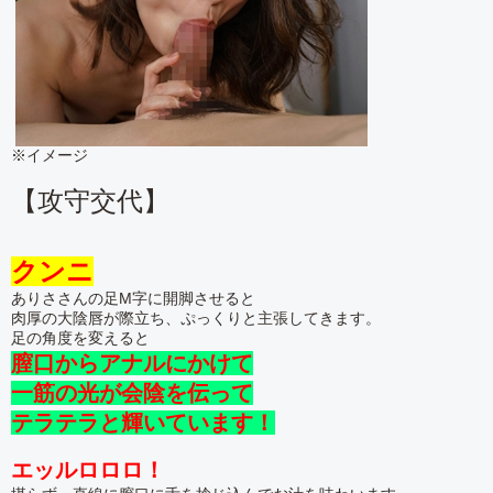
※イメージ
【攻守交代】
クンニ
ありささんの足M字に開脚させると
肉厚の大陰唇が際立ち、ぷっくりと主張してきます。
足の角度を変えると
膣口からアナルにかけて
一筋の光が会陰を伝って
テラテラと輝いています！
エッルロロロ！