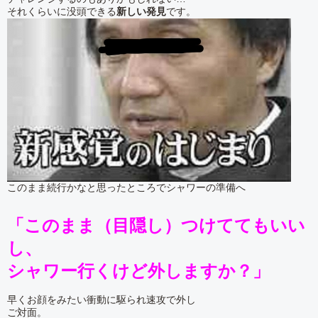
それくらいに没頭できる
新しい発見
です。
このまま続行かなと思ったところでシャワーの準備へ
「このまま（目隠し）つけててもいい
し、
シャワー行くけど外しますか？」
早くお顔をみたい衝動に駆られ速攻で外し
ご対面。