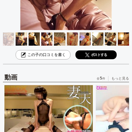
この子の口コミを書く
ポストする
動画
5
もっと見る
全
件
04:00