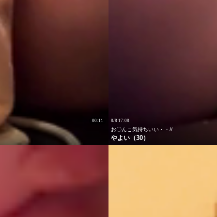
00:11
8/8 17:08
お〇んこ気持ちいい・・//
やよい（30）